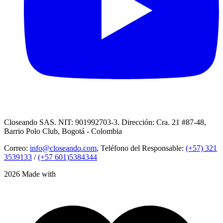
Closeando SAS. NIT: 901992703-3. Dirección: Cra. 21 #87-48,
Barrio Polo Club, Bogotá - Colombia
Correo:
info@closeando.com
, Teléfono del Responsable:
(+57) 321
3539133
/
(+57 601)5384344
2026 Made with