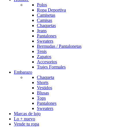
Polos
Ropa Deportiva
Camisetas
Camisas
Chaquetas
Jeans
Pantalones
Sweaters
Bermudas / Pantalonetas
Tenis
Zapatos
Accesorios
Trajes Formales
Embarazo
Chaqueta
Shorts
Vestidos
Blusas
Tops
Pantalones
Sweaters
Marcas de lujo
Lo + nuevo
Vende tu ropa