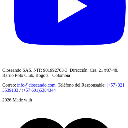
Closeando SAS. NIT: 901992703-3. Dirección: Cra. 21 #87-48,
Barrio Polo Club, Bogotá - Colombia
Correo:
info@closeando.com
, Teléfono del Responsable:
(+57) 321
3539133
/
(+57 601)5384344
2026 Made with