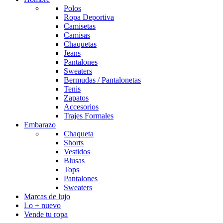
Polos
Ropa Deportiva
Camisetas
Camisas
Chaquetas
Jeans
Pantalones
Sweaters
Bermudas / Pantalonetas
Tenis
Zapatos
Accesorios
Trajes Formales
Embarazo
Chaqueta
Shorts
Vestidos
Blusas
Tops
Pantalones
Sweaters
Marcas de lujo
Lo + nuevo
Vende tu ropa