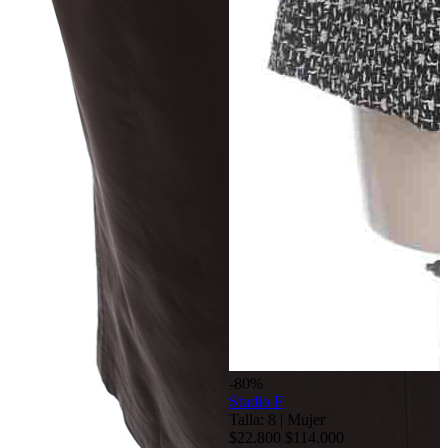
-80%
Studio F
Talla: 8
|
Mujer
$22.800
$114.000