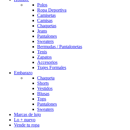
Polos
Ropa Deportiva
Camisetas
Camisas
Chaquetas
Jeans
Pantalones
Sweaters
Bermudas / Pantalonetas
Tenis
Zapatos
Accesorios
Trajes Formales
Embarazo
Chaqueta
Shorts
Vestidos
Blusas
Tops
Pantalones
Sweaters
Marcas de lujo
Lo + nuevo
Vende tu ropa