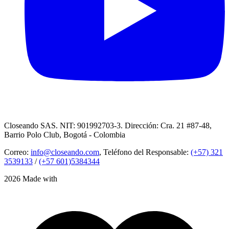
Closeando SAS. NIT: 901992703-3. Dirección: Cra. 21 #87-48,
Barrio Polo Club, Bogotá - Colombia
Correo:
info@closeando.com
, Teléfono del Responsable:
(+57) 321
3539133
/
(+57 601)5384344
2026 Made with