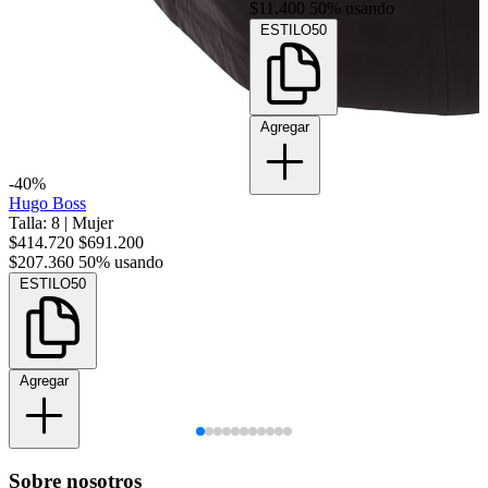
$11.400
50% usando
ESTILO50
Agregar
-40%
Hugo Boss
Talla: 8
|
Mujer
$414.720
$691.200
$207.360
50% usando
ESTILO50
Agregar
Sobre nosotros