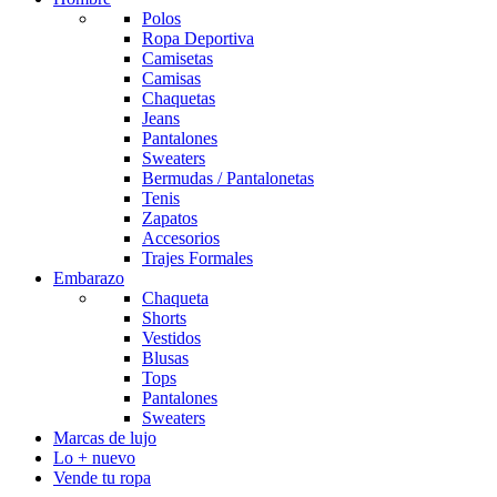
Polos
Ropa Deportiva
Camisetas
Camisas
Chaquetas
Jeans
Pantalones
Sweaters
Bermudas / Pantalonetas
Tenis
Zapatos
Accesorios
Trajes Formales
Embarazo
Chaqueta
Shorts
Vestidos
Blusas
Tops
Pantalones
Sweaters
Marcas de lujo
Lo + nuevo
Vende tu ropa