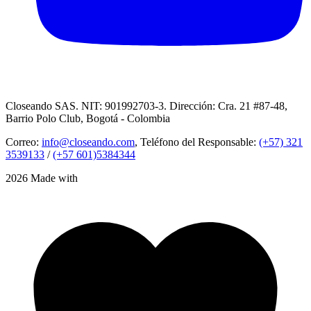
Closeando SAS. NIT: 901992703-3. Dirección: Cra. 21 #87-48,
Barrio Polo Club, Bogotá - Colombia
Correo:
info@closeando.com
, Teléfono del Responsable:
(+57) 321
3539133
/
(+57 601)5384344
2026 Made with