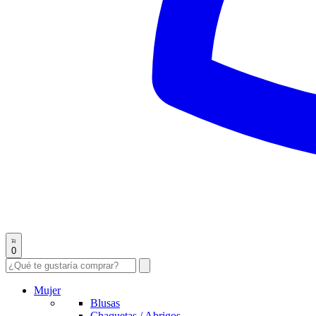
0
Mujer
Blusas
Chaquetas / Abrigos