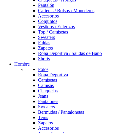
Pantalón
Carteras / Bolsos / Monederos
Accesorios
Conjuntos
Vestidos / Enterizos
Top / Camisetas
Sweaters
Faldas
Zapatos
Ropa Deportiva / Salidas de Baño
Shorts
Hombre
Polos
Ropa Deportiva
Camisetas
Camisas
Chaquetas
Jeans
Pantalones
Sweaters
Bermudas / Pantalonetas
Tenis
Zapatos
Accesorios