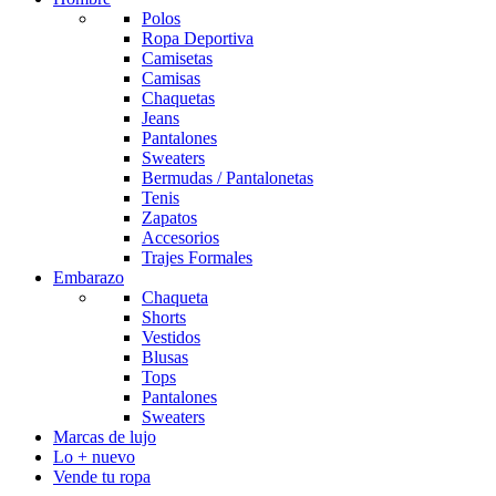
Polos
Ropa Deportiva
Camisetas
Camisas
Chaquetas
Jeans
Pantalones
Sweaters
Bermudas / Pantalonetas
Tenis
Zapatos
Accesorios
Trajes Formales
Embarazo
Chaqueta
Shorts
Vestidos
Blusas
Tops
Pantalones
Sweaters
Marcas de lujo
Lo + nuevo
Vende tu ropa