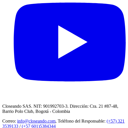
Closeando SAS. NIT: 901992703-3. Dirección: Cra. 21 #87-48,
Barrio Polo Club, Bogotá - Colombia
Correo:
info@closeando.com
, Teléfono del Responsable:
(+57) 321
3539133
/
(+57 601)5384344