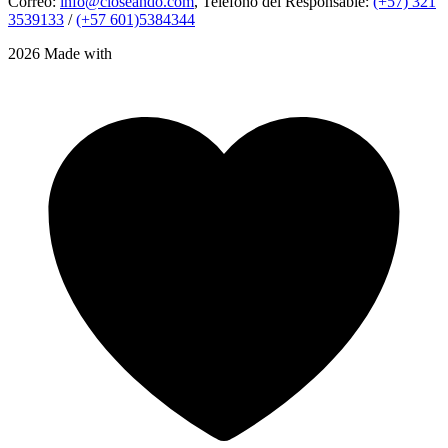
Correo:
info@closeando.com
, Teléfono del Responsable:
(+57) 321
3539133
/
(+57 601)5384344
2026 Made with