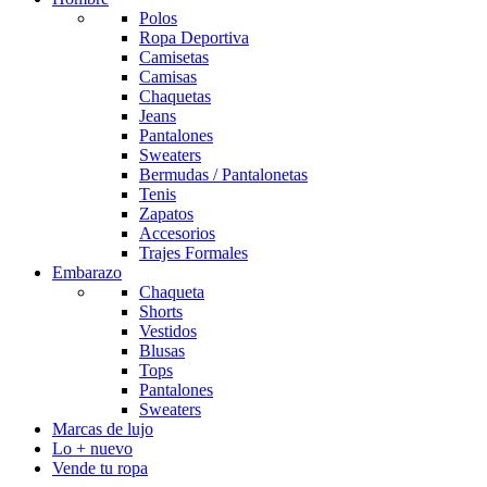
Polos
Ropa Deportiva
Camisetas
Camisas
Chaquetas
Jeans
Pantalones
Sweaters
Bermudas / Pantalonetas
Tenis
Zapatos
Accesorios
Trajes Formales
Embarazo
Chaqueta
Shorts
Vestidos
Blusas
Tops
Pantalones
Sweaters
Marcas de lujo
Lo + nuevo
Vende tu ropa