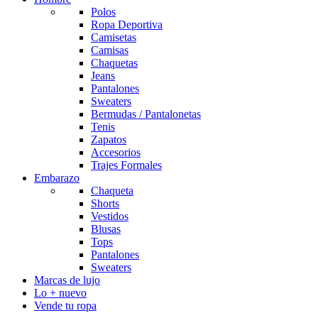
Polos
Ropa Deportiva
Camisetas
Camisas
Chaquetas
Jeans
Pantalones
Sweaters
Bermudas / Pantalonetas
Tenis
Zapatos
Accesorios
Trajes Formales
Embarazo
Chaqueta
Shorts
Vestidos
Blusas
Tops
Pantalones
Sweaters
Marcas de lujo
Lo + nuevo
Vende tu ropa