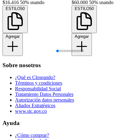
$16.416
50% usando
$60.000
50% usando
ESTILO50
ESTILO50
Agregar
Agregar
Sobre nosotros
¿Qué es Closeando?
Términos y condiciones
Responsabilidad Social
Tratamiento Datos Personales
Autorización datos personales
Aliados Estratégicos
www.sic.gov.co
Ayuda
¿Cómo comprar?