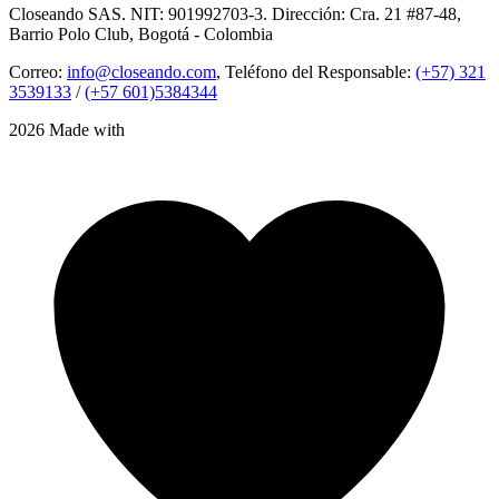
Closeando SAS. NIT: 901992703-3. Dirección: Cra. 21 #87-48,
Barrio Polo Club, Bogotá - Colombia
Correo:
info@closeando.com
, Teléfono del Responsable:
(+57) 321
3539133
/
(+57 601)5384344
2026 Made with