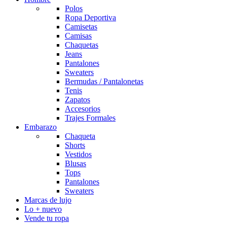
Polos
Ropa Deportiva
Camisetas
Camisas
Chaquetas
Jeans
Pantalones
Sweaters
Bermudas / Pantalonetas
Tenis
Zapatos
Accesorios
Trajes Formales
Embarazo
Chaqueta
Shorts
Vestidos
Blusas
Tops
Pantalones
Sweaters
Marcas de lujo
Lo + nuevo
Vende tu ropa