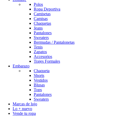
Polos
Ropa Deportiva
Camisetas
Camisas
Chaquetas
Jeans
Pantalones
Sweaters
Bermudas / Pantalonetas
Tenis
Zapatos
Accesorios
Trajes Formales
Embarazo
Chaqueta
Shorts
Vestidos
Blusas
Tops
Pantalones
Sweaters
Marcas de lujo
Lo + nuevo
Vende tu ropa