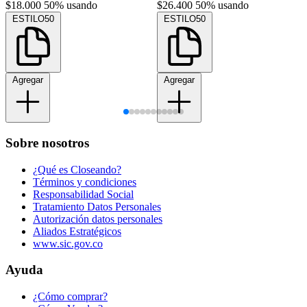
$18.000
50% usando
$26.400
50% usando
ESTILO50
ESTILO50
Agregar
Agregar
Sobre nosotros
¿Qué es Closeando?
Términos y condiciones
Responsabilidad Social
Tratamiento Datos Personales
Autorización datos personales
Aliados Estratégicos
www.sic.gov.co
Ayuda
¿Cómo comprar?