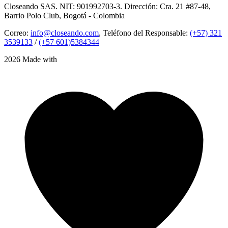
Closeando SAS. NIT: 901992703-3. Dirección: Cra. 21 #87-48,
Barrio Polo Club, Bogotá - Colombia
Correo:
info@closeando.com
, Teléfono del Responsable:
(+57) 321
3539133
/
(+57 601)5384344
2026 Made with