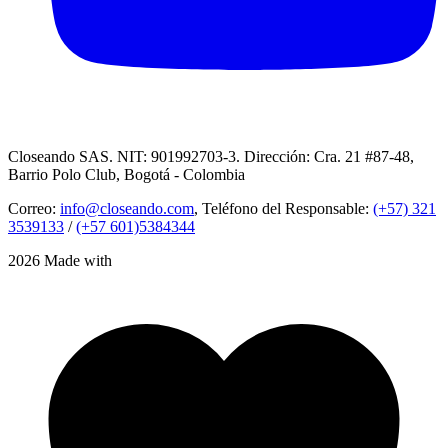
Closeando SAS. NIT: 901992703-3. Dirección: Cra. 21 #87-48,
Barrio Polo Club, Bogotá - Colombia
Correo:
info@closeando.com
, Teléfono del Responsable:
(+57) 321
3539133
/
(+57 601)5384344
2026 Made with