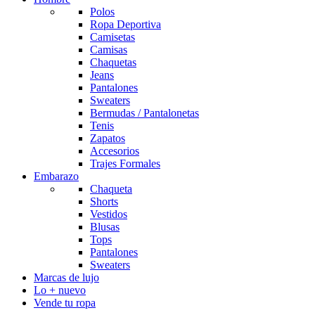
Polos
Ropa Deportiva
Camisetas
Camisas
Chaquetas
Jeans
Pantalones
Sweaters
Bermudas / Pantalonetas
Tenis
Zapatos
Accesorios
Trajes Formales
Embarazo
Chaqueta
Shorts
Vestidos
Blusas
Tops
Pantalones
Sweaters
Marcas de lujo
Lo + nuevo
Vende tu ropa