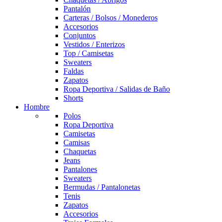
Pantalón
Carteras / Bolsos / Monederos
Accesorios
Conjuntos
Vestidos / Enterizos
Top / Camisetas
Sweaters
Faldas
Zapatos
Ropa Deportiva / Salidas de Baño
Shorts
Hombre
Polos
Ropa Deportiva
Camisetas
Camisas
Chaquetas
Jeans
Pantalones
Sweaters
Bermudas / Pantalonetas
Tenis
Zapatos
Accesorios