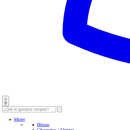
0
Mujer
Blusas
Chaquetas / Abrigos