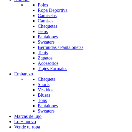
Polos
Ropa Deportiva
Camisetas
Camisas
Chaquetas
Jeans
Pantalones
Sweaters
Bermudas / Pantalonetas
Tenis
Zapatos
Accesorios
Trajes Formales
Embarazo
Chaqueta
Shorts
Vestidos
Blusas
Tops
Pantalones
Sweaters
Marcas de lujo
Lo + nuevo
Vende tu ropa