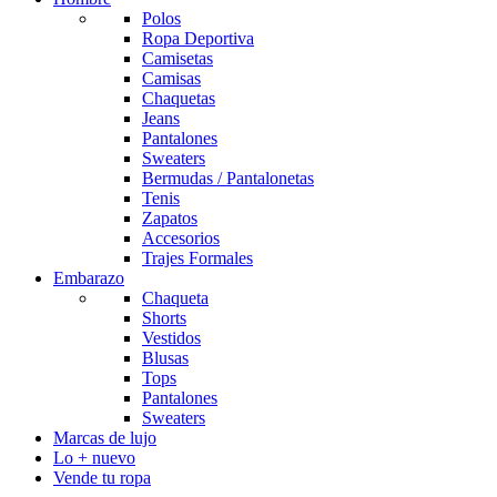
Polos
Ropa Deportiva
Camisetas
Camisas
Chaquetas
Jeans
Pantalones
Sweaters
Bermudas / Pantalonetas
Tenis
Zapatos
Accesorios
Trajes Formales
Embarazo
Chaqueta
Shorts
Vestidos
Blusas
Tops
Pantalones
Sweaters
Marcas de lujo
Lo + nuevo
Vende tu ropa