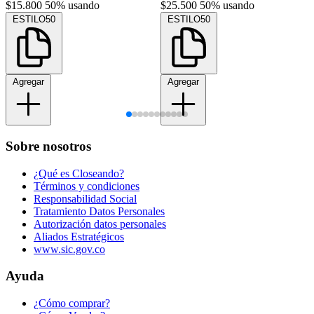
$15.800
50% usando
$25.500
50% usando
ESTILO50
ESTILO50
Agregar
Agregar
Sobre nosotros
¿Qué es Closeando?
Términos y condiciones
Responsabilidad Social
Tratamiento Datos Personales
Autorización datos personales
Aliados Estratégicos
www.sic.gov.co
Ayuda
¿Cómo comprar?