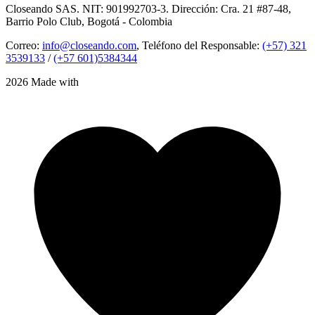
Closeando SAS. NIT: 901992703-3. Dirección: Cra. 21 #87-48,
Barrio Polo Club, Bogotá - Colombia
Correo:
info@closeando.com
, Teléfono del Responsable:
(+57) 321
3539133
/
(+57 601)5384344
2026 Made with