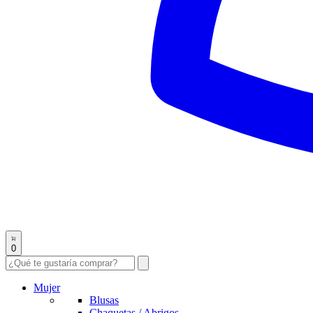
0
Mujer
Blusas
Chaquetas / Abrigos