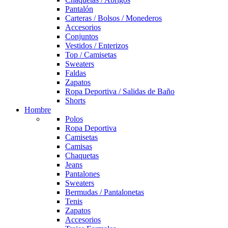
Pantalón
Carteras / Bolsos / Monederos
Accesorios
Conjuntos
Vestidos / Enterizos
Top / Camisetas
Sweaters
Faldas
Zapatos
Ropa Deportiva / Salidas de Baño
Shorts
Hombre
Polos
Ropa Deportiva
Camisetas
Camisas
Chaquetas
Jeans
Pantalones
Sweaters
Bermudas / Pantalonetas
Tenis
Zapatos
Accesorios