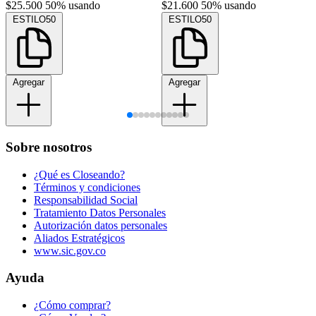
$25.500
50% usando
$21.600
50% usando
ESTILO50
ESTILO50
Agregar
Agregar
Sobre nosotros
¿Qué es Closeando?
Términos y condiciones
Responsabilidad Social
Tratamiento Datos Personales
Autorización datos personales
Aliados Estratégicos
www.sic.gov.co
Ayuda
¿Cómo comprar?