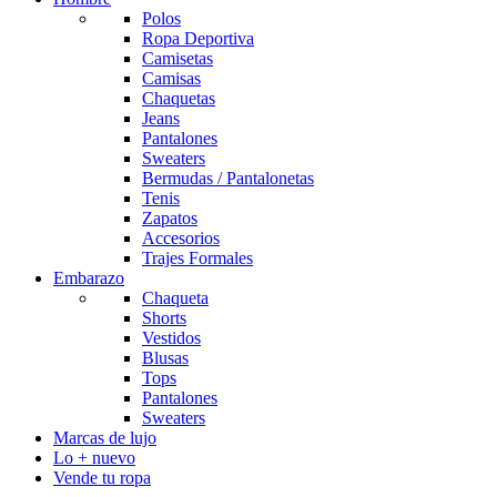
Polos
Ropa Deportiva
Camisetas
Camisas
Chaquetas
Jeans
Pantalones
Sweaters
Bermudas / Pantalonetas
Tenis
Zapatos
Accesorios
Trajes Formales
Embarazo
Chaqueta
Shorts
Vestidos
Blusas
Tops
Pantalones
Sweaters
Marcas de lujo
Lo + nuevo
Vende tu ropa