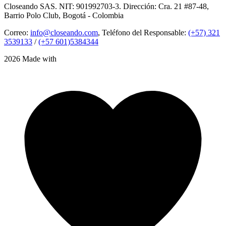
Closeando SAS. NIT: 901992703-3. Dirección: Cra. 21 #87-48,
Barrio Polo Club, Bogotá - Colombia
Correo:
info@closeando.com
, Teléfono del Responsable:
(+57) 321
3539133
/
(+57 601)5384344
2026 Made with