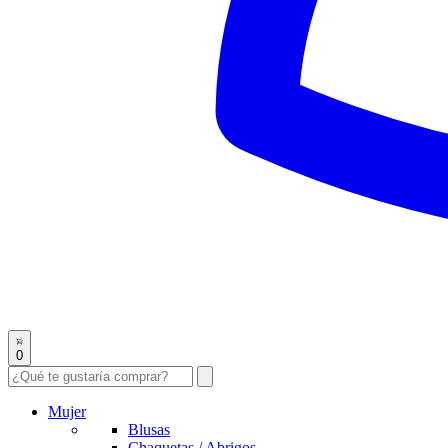
0
Mujer
Blusas
Chaquetas / Abrigos