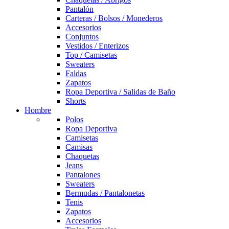
Pantalón
Carteras / Bolsos / Monederos
Accesorios
Conjuntos
Vestidos / Enterizos
Top / Camisetas
Sweaters
Faldas
Zapatos
Ropa Deportiva / Salidas de Baño
Shorts
Hombre
Polos
Ropa Deportiva
Camisetas
Camisas
Chaquetas
Jeans
Pantalones
Sweaters
Bermudas / Pantalonetas
Tenis
Zapatos
Accesorios