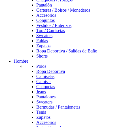
Pantalón
Carteras / Bolsos / Monederos
Accesorios
Conjuntos
Vestidos / Enterizos
Top / Camisetas
Sweaters
Faldas
Zapatos
Ropa Deportiva / Salidas de Baño
Shorts
Hombre
Polos
Ropa Deportiva
Camisetas
Camisas
Chaquetas
Jeans
Pantalones
Sweaters
Bermudas / Pantalonetas
Tenis
Zapatos
Accesorios