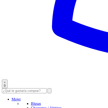
0
Mujer
Blusas
Chaquetas / Abrigos