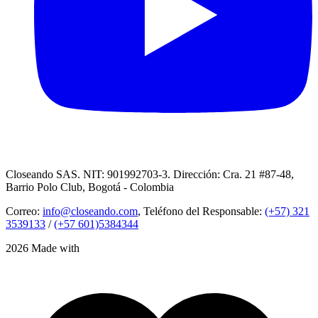
Closeando SAS. NIT: 901992703-3. Dirección: Cra. 21 #87-48,
Barrio Polo Club, Bogotá - Colombia
Correo:
info@closeando.com
, Teléfono del Responsable:
(+57) 321
3539133
/
(+57 601)5384344
2026 Made with