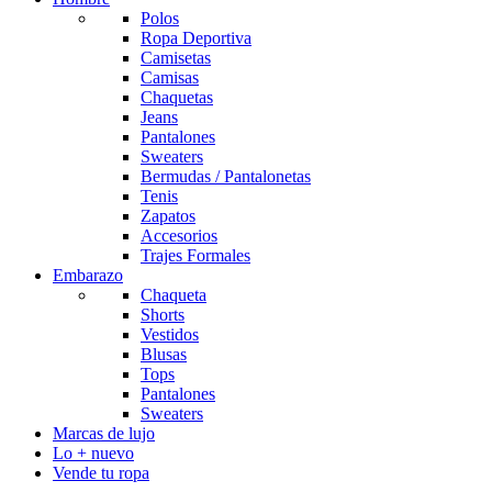
Polos
Ropa Deportiva
Camisetas
Camisas
Chaquetas
Jeans
Pantalones
Sweaters
Bermudas / Pantalonetas
Tenis
Zapatos
Accesorios
Trajes Formales
Embarazo
Chaqueta
Shorts
Vestidos
Blusas
Tops
Pantalones
Sweaters
Marcas de lujo
Lo + nuevo
Vende tu ropa