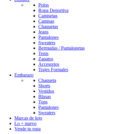
Polos
Ropa Deportiva
Camisetas
Camisas
Chaquetas
Jeans
Pantalones
Sweaters
Bermudas / Pantalonetas
Tenis
Zapatos
Accesorios
Trajes Formales
Embarazo
Chaqueta
Shorts
Vestidos
Blusas
Tops
Pantalones
Sweaters
Marcas de lujo
Lo + nuevo
Vende tu ropa