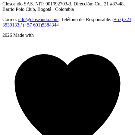
Closeando SAS. NIT: 901992703-3. Dirección: Cra. 21 #87-48,
Barrio Polo Club, Bogotá - Colombia
Correo:
info@closeando.com
, Teléfono del Responsable:
(+57) 321
3539133
/
(+57 601)5384344
2026 Made with