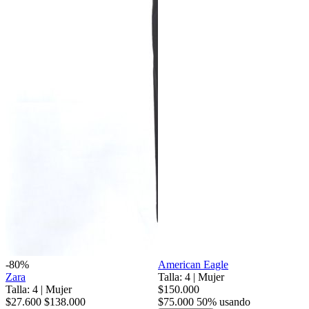
-80%
American Eagle
Zara
Talla: 4
|
Mujer
Talla: 4
|
Mujer
$150.000
$27.600
$138.000
$75.000
50% usando