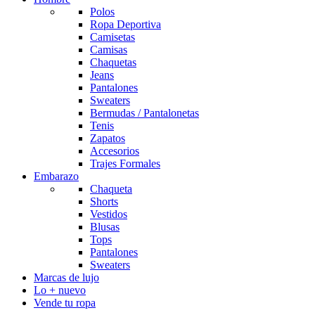
Polos
Ropa Deportiva
Camisetas
Camisas
Chaquetas
Jeans
Pantalones
Sweaters
Bermudas / Pantalonetas
Tenis
Zapatos
Accesorios
Trajes Formales
Embarazo
Chaqueta
Shorts
Vestidos
Blusas
Tops
Pantalones
Sweaters
Marcas de lujo
Lo + nuevo
Vende tu ropa