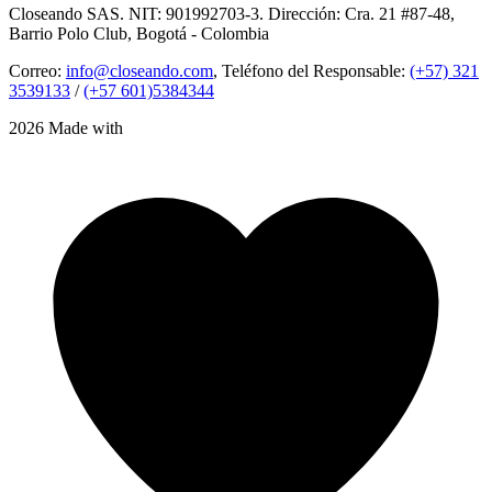
Closeando SAS. NIT: 901992703-3. Dirección: Cra. 21 #87-48,
Barrio Polo Club, Bogotá - Colombia
Correo:
info@closeando.com
, Teléfono del Responsable:
(+57) 321
3539133
/
(+57 601)5384344
2026 Made with