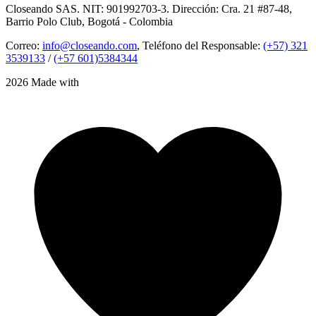
Closeando SAS. NIT: 901992703-3. Dirección: Cra. 21 #87-48,
Barrio Polo Club, Bogotá - Colombia
Correo:
info@closeando.com
, Teléfono del Responsable:
(+57) 321
3539133
/
(+57 601)5384344
2026 Made with