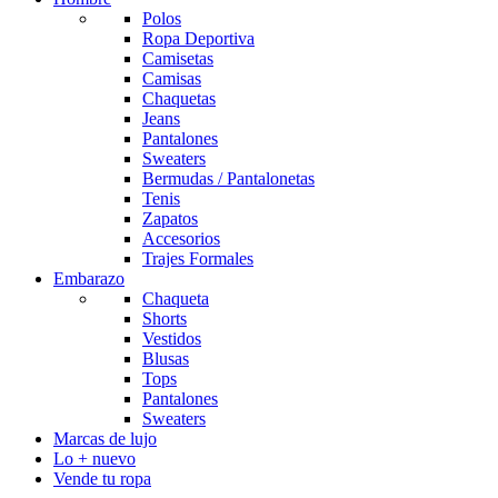
Polos
Ropa Deportiva
Camisetas
Camisas
Chaquetas
Jeans
Pantalones
Sweaters
Bermudas / Pantalonetas
Tenis
Zapatos
Accesorios
Trajes Formales
Embarazo
Chaqueta
Shorts
Vestidos
Blusas
Tops
Pantalones
Sweaters
Marcas de lujo
Lo + nuevo
Vende tu ropa