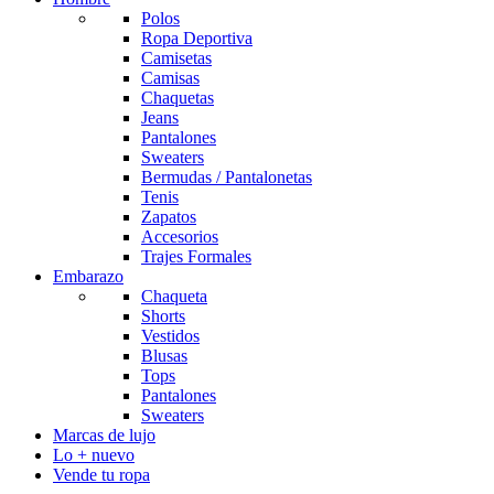
Polos
Ropa Deportiva
Camisetas
Camisas
Chaquetas
Jeans
Pantalones
Sweaters
Bermudas / Pantalonetas
Tenis
Zapatos
Accesorios
Trajes Formales
Embarazo
Chaqueta
Shorts
Vestidos
Blusas
Tops
Pantalones
Sweaters
Marcas de lujo
Lo + nuevo
Vende tu ropa