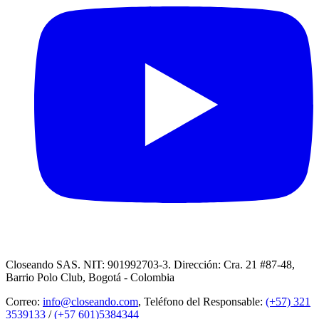
Closeando SAS. NIT: 901992703-3. Dirección: Cra. 21 #87-48,
Barrio Polo Club, Bogotá - Colombia
Correo:
info@closeando.com
, Teléfono del Responsable:
(+57) 321
3539133
/
(+57 601)5384344