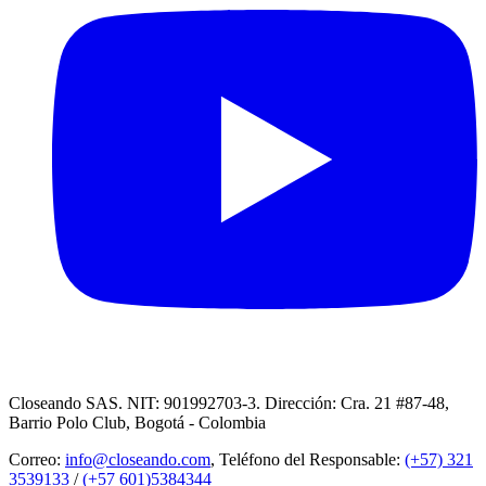
Closeando SAS. NIT: 901992703-3. Dirección: Cra. 21 #87-48,
Barrio Polo Club, Bogotá - Colombia
Correo:
info@closeando.com
, Teléfono del Responsable:
(+57) 321
3539133
/
(+57 601)5384344