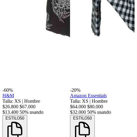
-60%
-20%
H&M
Amazon Essentials
Talla: XS
|
Hombre
Talla: XS
|
Hombre
$26.800
$67.000
$64.000
$80.000
$13.400
50% usando
$32.000
50% usando
ESTILO50
ESTILO50