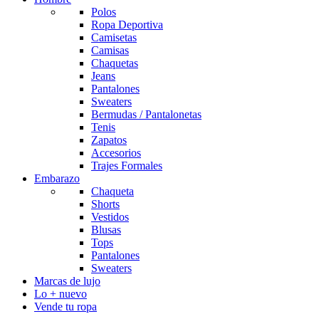
Polos
Ropa Deportiva
Camisetas
Camisas
Chaquetas
Jeans
Pantalones
Sweaters
Bermudas / Pantalonetas
Tenis
Zapatos
Accesorios
Trajes Formales
Embarazo
Chaqueta
Shorts
Vestidos
Blusas
Tops
Pantalones
Sweaters
Marcas de lujo
Lo + nuevo
Vende tu ropa