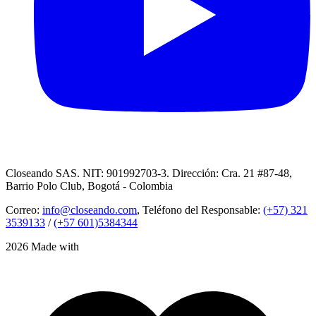
Closeando SAS. NIT: 901992703-3. Dirección: Cra. 21 #87-48,
Barrio Polo Club, Bogotá - Colombia
Correo:
info@closeando.com
, Teléfono del Responsable:
(+57) 321
3539133
/
(+57 601)5384344
2026 Made with