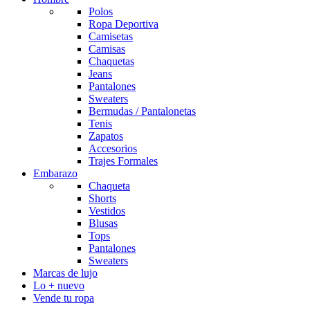
Polos
Ropa Deportiva
Camisetas
Camisas
Chaquetas
Jeans
Pantalones
Sweaters
Bermudas / Pantalonetas
Tenis
Zapatos
Accesorios
Trajes Formales
Embarazo
Chaqueta
Shorts
Vestidos
Blusas
Tops
Pantalones
Sweaters
Marcas de lujo
Lo + nuevo
Vende tu ropa