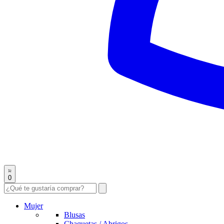
0
Mujer
Blusas
Chaquetas / Abrigos