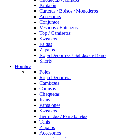
Pantalón
Carteras / Bolsos / Monederos
Accesorios
Conjuntos
Vestidos / Enterizos
Top / Camisetas
Sweaters
Faldas
Zapatos
Ropa Deportiva / Salidas de Baño
Shorts
Hombre
Polos
Ropa Deportiva
Camisetas
Camisas
Chaquetas
Jeans
Pantalones
Sweaters
Bermudas / Pantalonetas
Tenis
Zapatos
Accesorios