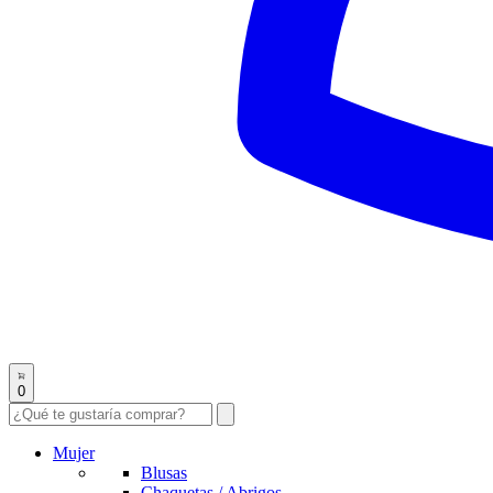
0
Mujer
Blusas
Chaquetas / Abrigos