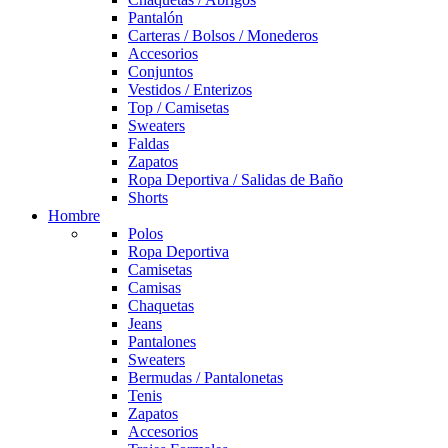
Pantalón
Carteras / Bolsos / Monederos
Accesorios
Conjuntos
Vestidos / Enterizos
Top / Camisetas
Sweaters
Faldas
Zapatos
Ropa Deportiva / Salidas de Baño
Shorts
Hombre
Polos
Ropa Deportiva
Camisetas
Camisas
Chaquetas
Jeans
Pantalones
Sweaters
Bermudas / Pantalonetas
Tenis
Zapatos
Accesorios