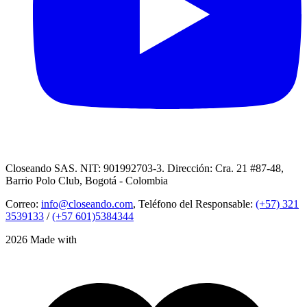
Closeando SAS. NIT: 901992703-3. Dirección: Cra. 21 #87-48,
Barrio Polo Club, Bogotá - Colombia
Correo:
info@closeando.com
, Teléfono del Responsable:
(+57) 321
3539133
/
(+57 601)5384344
2026 Made with