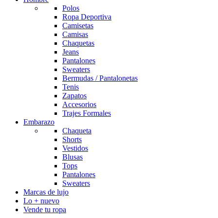
Polos
Ropa Deportiva
Camisetas
Camisas
Chaquetas
Jeans
Pantalones
Sweaters
Bermudas / Pantalonetas
Tenis
Zapatos
Accesorios
Trajes Formales
Embarazo
Chaqueta
Shorts
Vestidos
Blusas
Tops
Pantalones
Sweaters
Marcas de lujo
Lo + nuevo
Vende tu ropa