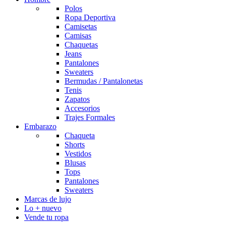
Polos
Ropa Deportiva
Camisetas
Camisas
Chaquetas
Jeans
Pantalones
Sweaters
Bermudas / Pantalonetas
Tenis
Zapatos
Accesorios
Trajes Formales
Embarazo
Chaqueta
Shorts
Vestidos
Blusas
Tops
Pantalones
Sweaters
Marcas de lujo
Lo + nuevo
Vende tu ropa