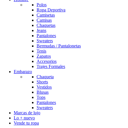
Polos
Ropa Deportiva
Camisetas
Camisas
Chaquetas
Jeans
Pantalones
Sweaters
Bermudas / Pantalonetas
Tenis
Zapatos
Accesorios
Trajes Formales
Embarazo
Chaqueta
Shorts
Vestidos
Blusas
Tops
Pantalones
Sweaters
Marcas de lujo
Lo + nuevo
Vende tu ropa