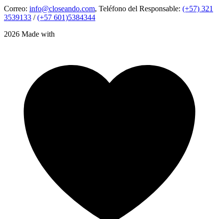
Correo:
info@closeando.com
, Teléfono del Responsable:
(+57) 321
3539133
/
(+57 601)5384344
2026 Made with