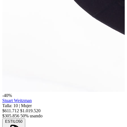
-40%
Stuart Weitzman
Talla: 10
|
Mujer
$611.712
$1.019.520
$305.856
50% usando
ESTILO50