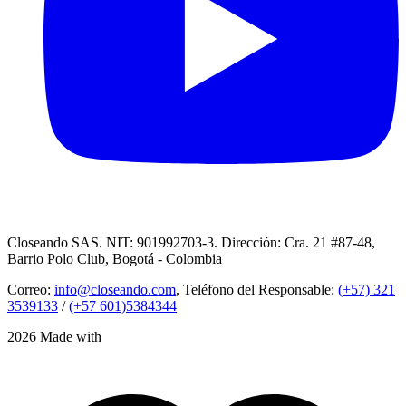
Closeando SAS. NIT: 901992703-3. Dirección: Cra. 21 #87-48,
Barrio Polo Club, Bogotá - Colombia
Correo:
info@closeando.com
, Teléfono del Responsable:
(+57) 321
3539133
/
(+57 601)5384344
2026 Made with