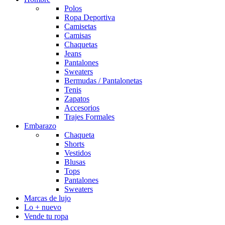
Polos
Ropa Deportiva
Camisetas
Camisas
Chaquetas
Jeans
Pantalones
Sweaters
Bermudas / Pantalonetas
Tenis
Zapatos
Accesorios
Trajes Formales
Embarazo
Chaqueta
Shorts
Vestidos
Blusas
Tops
Pantalones
Sweaters
Marcas de lujo
Lo + nuevo
Vende tu ropa