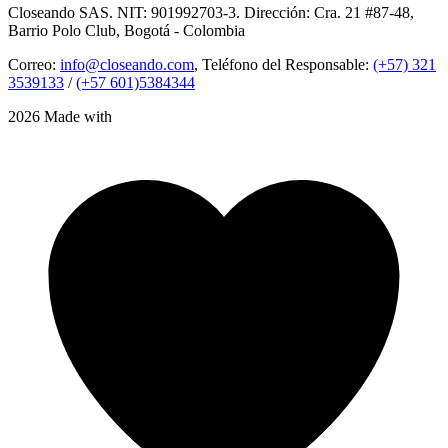
Closeando SAS. NIT: 901992703-3. Dirección: Cra. 21 #87-48,
Barrio Polo Club, Bogotá - Colombia
Correo:
info@closeando.com
, Teléfono del Responsable:
(+57) 321
3539133
/
(+57 601)5384344
2026 Made with