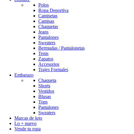
Polos
Ropa Deportiva
Camisetas
Camisas
Chaquetas
Jeans
Pantalones
Sweaters
Bermudas / Pantalonetas
Tenis
Zapatos
Accesorios
Trajes Formales
Embarazo
Chaqueta
Shorts
Vestidos
Blusas
Tops
Pantalones
Sweaters
Marcas de lujo
Lo + nuevo
Vende tu ropa