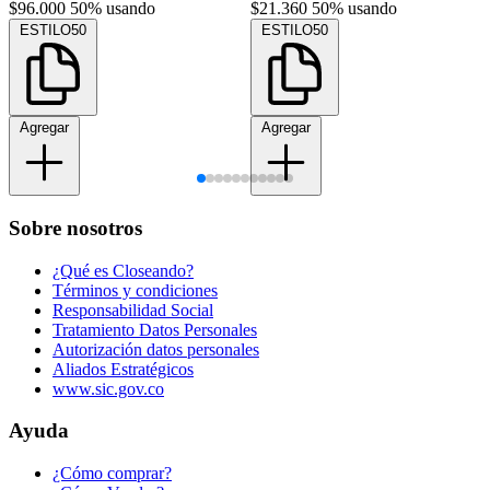
$96.000
50% usando
$21.360
50% usando
ESTILO50
ESTILO50
Agregar
Agregar
Sobre nosotros
¿Qué es Closeando?
Términos y condiciones
Responsabilidad Social
Tratamiento Datos Personales
Autorización datos personales
Aliados Estratégicos
www.sic.gov.co
Ayuda
¿Cómo comprar?