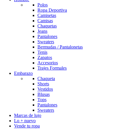
Polos
Ropa Deportiva
Camisetas
Camisas
Chaquetas
Jeans
Pantalones
Sweaters
Bermudas / Pantalonetas
Tenis
Zapatos
Accesorios
Trajes Formales
Embarazo
Chaqueta
Shorts
Vestidos
Blusas
Tops
Pantalones
Sweaters
Marcas de lujo
Lo + nuevo
Vende tu ropa