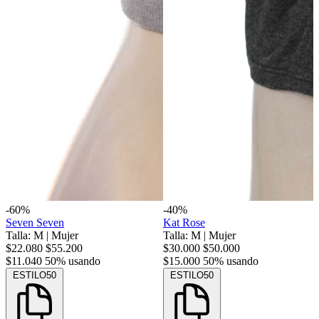
-60%
-40%
Seven Seven
Kat Rose
Talla: M
|
Mujer
Talla: M
|
Mujer
$22.080
$55.200
$30.000
$50.000
$11.040
50% usando
$15.000
50% usando
ESTILO50
ESTILO50