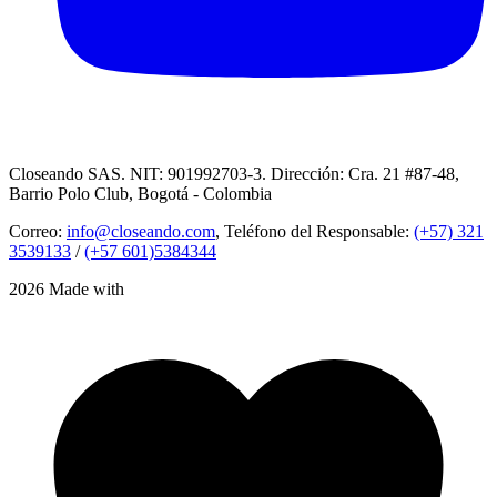
Closeando SAS. NIT: 901992703-3. Dirección: Cra. 21 #87-48,
Barrio Polo Club, Bogotá - Colombia
Correo:
info@closeando.com
, Teléfono del Responsable:
(+57) 321
3539133
/
(+57 601)5384344
2026 Made with