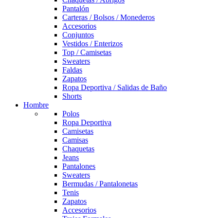
Pantalón
Carteras / Bolsos / Monederos
Accesorios
Conjuntos
Vestidos / Enterizos
Top / Camisetas
Sweaters
Faldas
Zapatos
Ropa Deportiva / Salidas de Baño
Shorts
Hombre
Polos
Ropa Deportiva
Camisetas
Camisas
Chaquetas
Jeans
Pantalones
Sweaters
Bermudas / Pantalonetas
Tenis
Zapatos
Accesorios