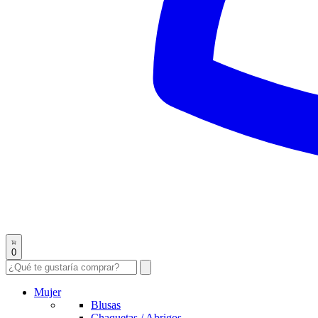
0
Mujer
Blusas
Chaquetas / Abrigos