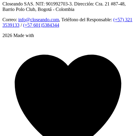
Closeando SAS. NIT: 901992703-3. Dirección: Cra. 21 #87-48,
Barrio Polo Club, Bogotá - Colombia
Correo:
info@closeando.com
, Teléfono del Responsable:
(+57) 321
3539133
/
(+57 601)5384344
2026 Made with