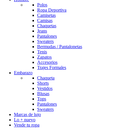
Polos
Ropa Deportiva
Camisetas
Camisas
Chaquetas
Jeans
Pantalones
Sweaters
Bermudas / Pantalonetas
Tenis
Zapatos
Accesorios
Trajes Formales
Embarazo
Chaqueta
Shorts
Vestidos
Blusas
Tops
Pantalones
Sweaters
Marcas de lujo
Lo + nuevo
Vende tu ropa