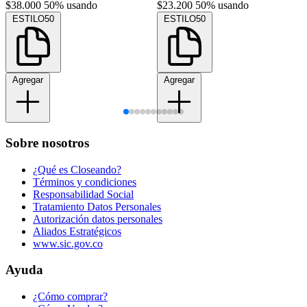
$38.000
50% usando
$23.200
50% usando
ESTILO50
ESTILO50
Agregar
Agregar
Sobre nosotros
¿Qué es Closeando?
Términos y condiciones
Responsabilidad Social
Tratamiento Datos Personales
Autorización datos personales
Aliados Estratégicos
www.sic.gov.co
Ayuda
¿Cómo comprar?