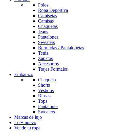
Polos
Ropa Deportiva
Camisetas
Camisas
Chaquetas
Jeans
Pantalones
Sweaters
Bermudas / Pantalonetas
Tenis
Zapatos
Accesorios
Trajes Formales
Embarazo
Chaqueta
Shorts
Vestidos
Blusas
Tops
Pantalones
Sweaters
Marcas de lujo
Lo + nuevo
Vende tu ropa