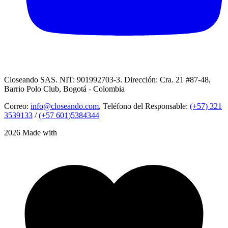
Closeando SAS. NIT: 901992703-3. Dirección: Cra. 21 #87-48,
Barrio Polo Club, Bogotá - Colombia
Correo:
info@closeando.com
, Teléfono del Responsable:
(+57) 321
3539133
/
(+57 601)5384344
2026 Made with