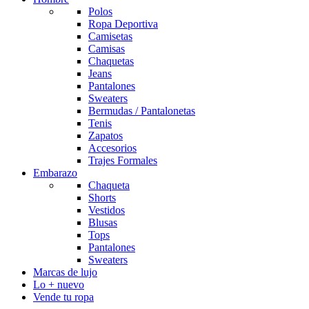
Polos
Ropa Deportiva
Camisetas
Camisas
Chaquetas
Jeans
Pantalones
Sweaters
Bermudas / Pantalonetas
Tenis
Zapatos
Accesorios
Trajes Formales
Embarazo
Chaqueta
Shorts
Vestidos
Blusas
Tops
Pantalones
Sweaters
Marcas de lujo
Lo + nuevo
Vende tu ropa