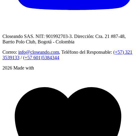
Closeando SAS. NIT: 901992703-3. Dirección: Cra. 21 #87-48,
Barrio Polo Club, Bogotá - Colombia
Correo:
info@closeando.com
, Teléfono del Responsable:
(+57) 321
3539133
/
(+57 601)5384344
2026 Made with