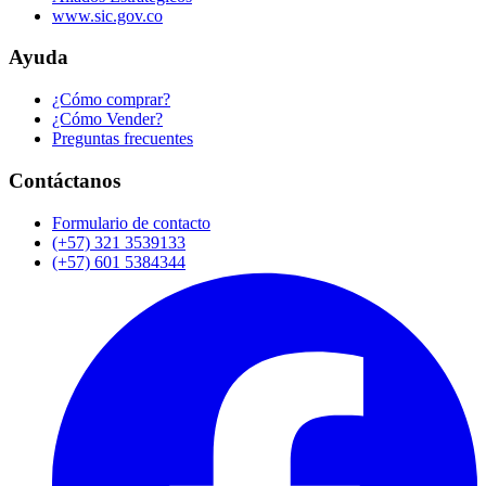
www.sic.gov.co
Ayuda
¿Cómo comprar?
¿Cómo Vender?
Preguntas frecuentes
Contáctanos
Formulario de contacto
(+57) 321 3539133
(+57) 601 5384344