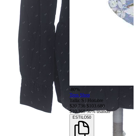
-80%
Teus Shop
Talla: S
|
Hombre
$20.736
$103.680
$10.368
50% usando
ESTILO50