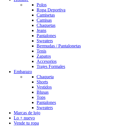
Polos
Ropa Deportiva
Camisetas
Camisas
Chaquetas
Jeans
Pantalones
Sweaters
Bermudas / Pantalonetas
Tenis
Zapatos
Accesorios
Trajes Formales
Embarazo
Chaqueta
Shorts
Vestidos
Blusas
Tops
Pantalones
Sweaters
Marcas de lujo
Lo + nuevo
Vende tu ropa