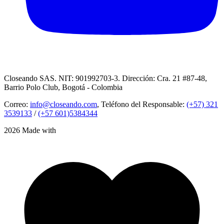
Closeando SAS. NIT: 901992703-3. Dirección: Cra. 21 #87-48,
Barrio Polo Club, Bogotá - Colombia
Correo:
info@closeando.com
, Teléfono del Responsable:
(+57) 321
3539133
/
(+57 601)5384344
2026 Made with