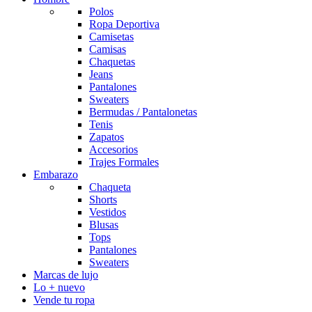
Polos
Ropa Deportiva
Camisetas
Camisas
Chaquetas
Jeans
Pantalones
Sweaters
Bermudas / Pantalonetas
Tenis
Zapatos
Accesorios
Trajes Formales
Embarazo
Chaqueta
Shorts
Vestidos
Blusas
Tops
Pantalones
Sweaters
Marcas de lujo
Lo + nuevo
Vende tu ropa