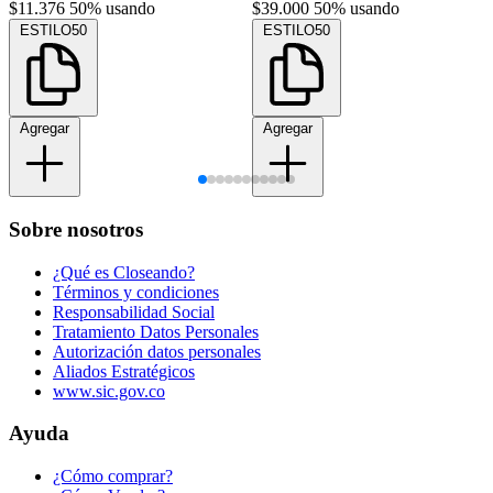
$11.376
50% usando
$39.000
50% usando
ESTILO50
ESTILO50
Agregar
Agregar
Sobre nosotros
¿Qué es Closeando?
Términos y condiciones
Responsabilidad Social
Tratamiento Datos Personales
Autorización datos personales
Aliados Estratégicos
www.sic.gov.co
Ayuda
¿Cómo comprar?