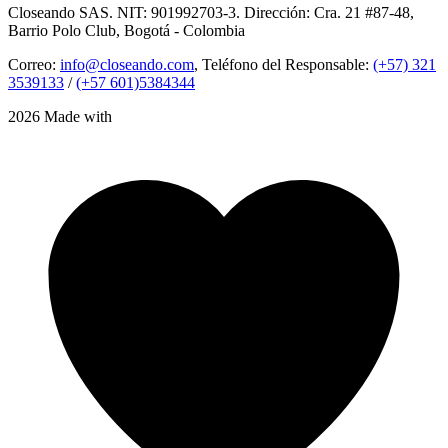
Closeando SAS. NIT: 901992703-3. Dirección: Cra. 21 #87-48,
Barrio Polo Club, Bogotá - Colombia
Correo:
info@closeando.com
, Teléfono del Responsable:
(+57) 321
3539133
/
(+57 601)5384344
2026 Made with