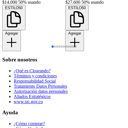
$14.000
50% usando
$27.600
50% usando
ESTILO50
ESTILO50
Agregar
Agregar
Sobre nosotros
¿Qué es Closeando?
Términos y condiciones
Responsabilidad Social
Tratamiento Datos Personales
Autorización datos personales
Aliados Estratégicos
www.sic.gov.co
Ayuda
¿Cómo comprar?