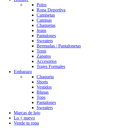
Polos
Ropa Deportiva
Camisetas
Camisas
Chaquetas
Jeans
Pantalones
Sweaters
Bermudas / Pantalonetas
Tenis
Zapatos
Accesorios
Trajes Formales
Embarazo
Chaqueta
Shorts
Vestidos
Blusas
Tops
Pantalones
Sweaters
Marcas de lujo
Lo + nuevo
Vende tu ropa