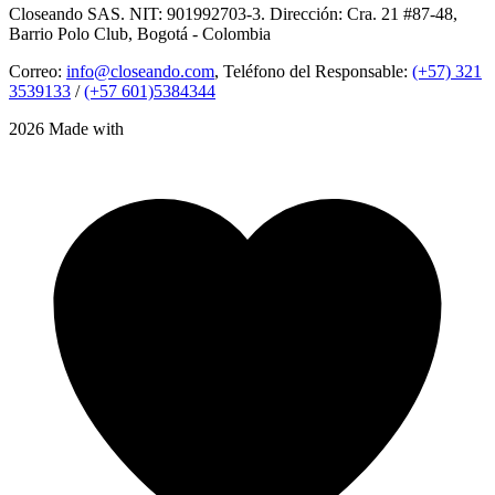
Closeando SAS. NIT: 901992703-3. Dirección: Cra. 21 #87-48,
Barrio Polo Club, Bogotá - Colombia
Correo:
info@closeando.com
, Teléfono del Responsable:
(+57) 321
3539133
/
(+57 601)5384344
2026 Made with