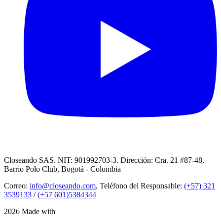
Closeando SAS. NIT: 901992703-3. Dirección: Cra. 21 #87-48,
Barrio Polo Club, Bogotá - Colombia
Correo:
info@closeando.com
, Teléfono del Responsable:
(+57) 321
3539133
/
(+57 601)5384344
2026 Made with