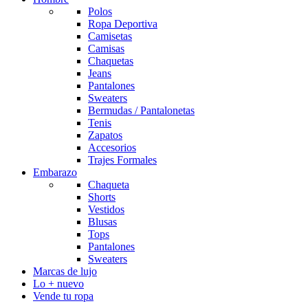
Polos
Ropa Deportiva
Camisetas
Camisas
Chaquetas
Jeans
Pantalones
Sweaters
Bermudas / Pantalonetas
Tenis
Zapatos
Accesorios
Trajes Formales
Embarazo
Chaqueta
Shorts
Vestidos
Blusas
Tops
Pantalones
Sweaters
Marcas de lujo
Lo + nuevo
Vende tu ropa