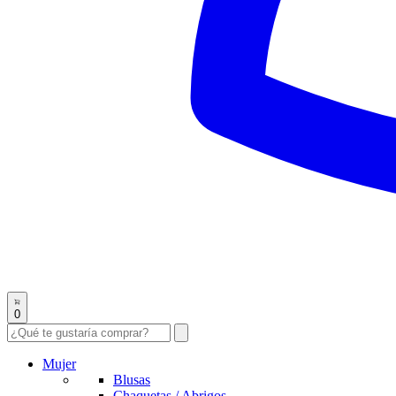
0
Mujer
Blusas
Chaquetas / Abrigos