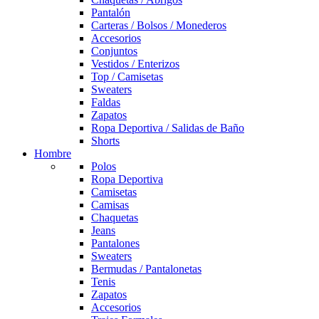
Pantalón
Carteras / Bolsos / Monederos
Accesorios
Conjuntos
Vestidos / Enterizos
Top / Camisetas
Sweaters
Faldas
Zapatos
Ropa Deportiva / Salidas de Baño
Shorts
Hombre
Polos
Ropa Deportiva
Camisetas
Camisas
Chaquetas
Jeans
Pantalones
Sweaters
Bermudas / Pantalonetas
Tenis
Zapatos
Accesorios