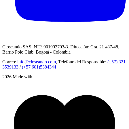
Closeando SAS. NIT: 901992703-3. Dirección: Cra. 21 #87-48,
Barrio Polo Club, Bogotá - Colombia
Correo:
info@closeando.com
, Teléfono del Responsable:
(+57) 321
3539133
/
(+57 601)5384344
2026 Made with