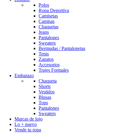
Polos
Ropa Deportiva
Camisetas
Camisas
Chaquetas
Jeans
Pantalones
Sweaters
Bermudas / Pantalonetas
Tenis
Zapatos
Accesorios
Trajes Formales
Embarazo
Chaqueta
Shorts
Vestidos
Blusas
Tops
Pantalones
Sweaters
Marcas de lujo
Lo + nuevo
Vende tu ropa