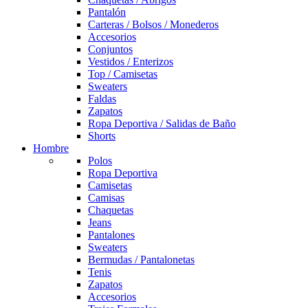
Pantalón
Carteras / Bolsos / Monederos
Accesorios
Conjuntos
Vestidos / Enterizos
Top / Camisetas
Sweaters
Faldas
Zapatos
Ropa Deportiva / Salidas de Baño
Shorts
Hombre
Polos
Ropa Deportiva
Camisetas
Camisas
Chaquetas
Jeans
Pantalones
Sweaters
Bermudas / Pantalonetas
Tenis
Zapatos
Accesorios