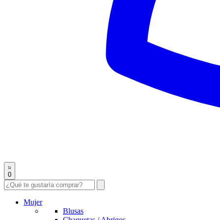
0
Mujer
Blusas
Chaquetas / Abrigos