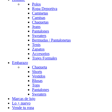
Polos
Ropa Deportiva
Camisetas
Camisas
Chaquetas
Jeans
Pantalones
Sweaters
Bermudas / Pantalonetas
Tenis
Zapatos
Accesorios
Trajes Formales
Embarazo
Chaqueta
Shorts
Vestidos
Blusas
Tops
Pantalones
Sweaters
Marcas de lujo
Lo + nuevo
Vende tu ropa