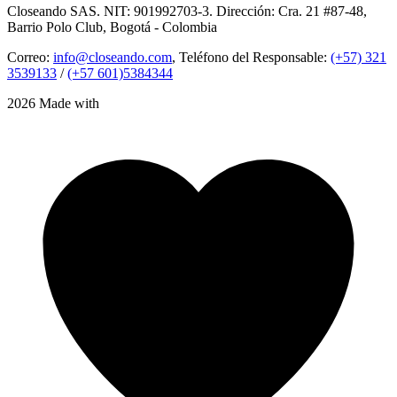
Closeando SAS. NIT: 901992703-3. Dirección: Cra. 21 #87-48,
Barrio Polo Club, Bogotá - Colombia
Correo:
info@closeando.com
, Teléfono del Responsable:
(+57) 321
3539133
/
(+57 601)5384344
2026 Made with