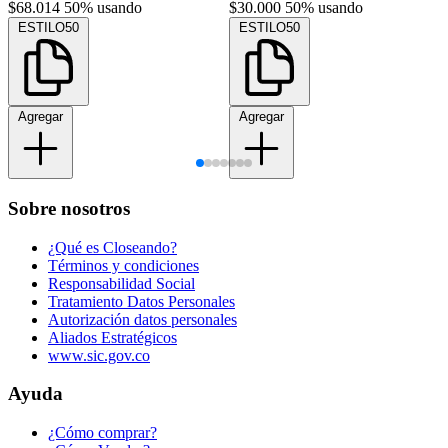
$68.014
50% usando
$30.000
50% usando
ESTILO50
ESTILO50
Agregar
Agregar
Sobre nosotros
¿Qué es Closeando?
Términos y condiciones
Responsabilidad Social
Tratamiento Datos Personales
Autorización datos personales
Aliados Estratégicos
www.sic.gov.co
Ayuda
¿Cómo comprar?