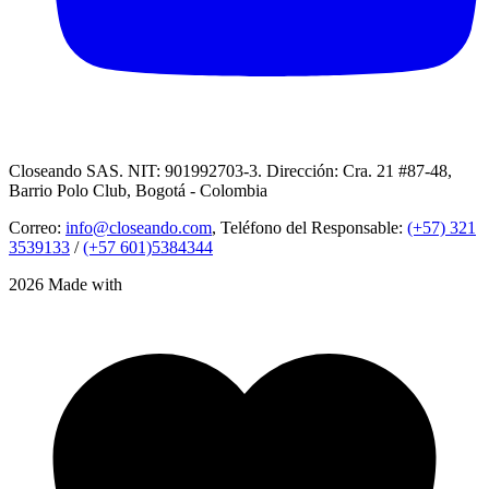
Closeando SAS. NIT: 901992703-3. Dirección: Cra. 21 #87-48,
Barrio Polo Club, Bogotá - Colombia
Correo:
info@closeando.com
, Teléfono del Responsable:
(+57) 321
3539133
/
(+57 601)5384344
2026 Made with