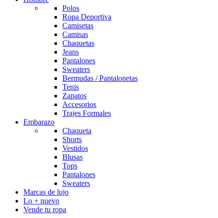
Polos
Ropa Deportiva
Camisetas
Camisas
Chaquetas
Jeans
Pantalones
Sweaters
Bermudas / Pantalonetas
Tenis
Zapatos
Accesorios
Trajes Formales
Embarazo
Chaqueta
Shorts
Vestidos
Blusas
Tops
Pantalones
Sweaters
Marcas de lujo
Lo + nuevo
Vende tu ropa