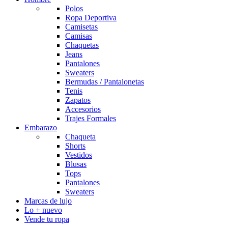
Polos
Ropa Deportiva
Camisetas
Camisas
Chaquetas
Jeans
Pantalones
Sweaters
Bermudas / Pantalonetas
Tenis
Zapatos
Accesorios
Trajes Formales
Embarazo
Chaqueta
Shorts
Vestidos
Blusas
Tops
Pantalones
Sweaters
Marcas de lujo
Lo + nuevo
Vende tu ropa