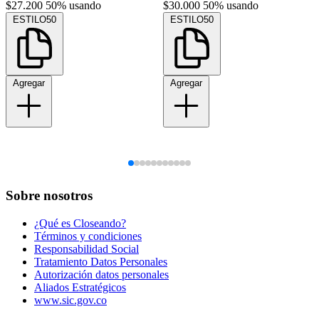
$27.200
50% usando
$30.000
50% usando
ESTILO50
ESTILO50
Agregar
Agregar
Sobre nosotros
¿Qué es Closeando?
Términos y condiciones
Responsabilidad Social
Tratamiento Datos Personales
Autorización datos personales
Aliados Estratégicos
www.sic.gov.co