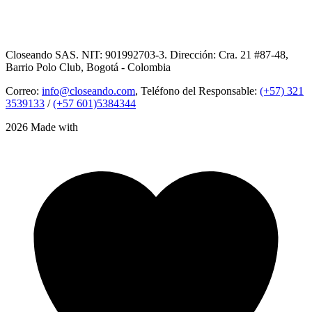
Closeando SAS. NIT: 901992703-3. Dirección: Cra. 21 #87-48,
Barrio Polo Club, Bogotá - Colombia
Correo:
info@closeando.com
, Teléfono del Responsable:
(+57) 321
3539133
/
(+57 601)5384344
2026 Made with