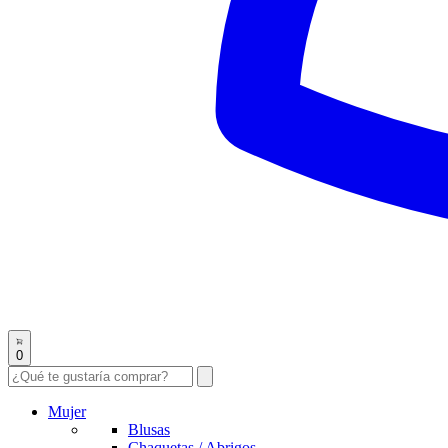
0
Mujer
Blusas
Chaquetas / Abrigos