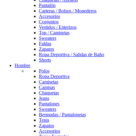
Pantalón
Carteras / Bolsos / Monederos
Accesorios
Conjuntos
Vestidos / Enterizos
Top / Camisetas
Sweaters
Faldas
Zapatos
Ropa Deportiva / Salidas de Baño
Shorts
Hombre
Polos
Ropa Deportiva
Camisetas
Camisas
Chaquetas
Jeans
Pantalones
Sweaters
Bermudas / Pantalonetas
Tenis
Zapatos
Accesorios