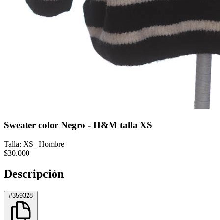
Sweater color Negro - H&M talla XS
Talla: XS
|
Hombre
$30.000
Descripción
#359328