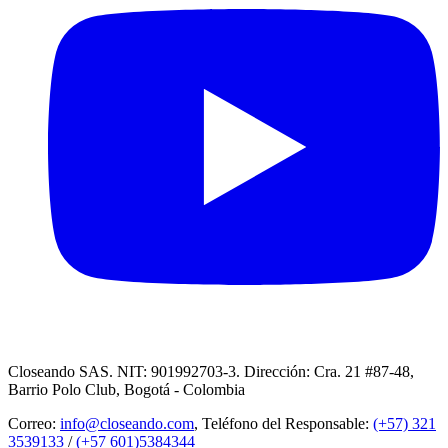
Closeando SAS. NIT: 901992703-3. Dirección: Cra. 21 #87-48,
Barrio Polo Club, Bogotá - Colombia
Correo:
info@closeando.com
, Teléfono del Responsable:
(+57) 321
3539133
/
(+57 601)5384344