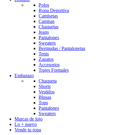
Polos
Ropa Deportiva
Camisetas
Camisas
Chaquetas
Jeans
Pantalones
Sweaters
Bermudas / Pantalonetas
Tenis
Zapatos
Accesorios
Trajes Formales
Embarazo
Chaqueta
Shorts
Vestidos
Blusas
Tops
Pantalones
Sweaters
Marcas de lujo
Lo + nuevo
Vende tu ropa