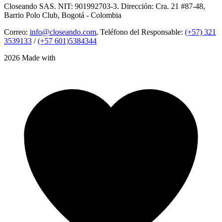
Closeando SAS. NIT: 901992703-3. Dirección: Cra. 21 #87-48,
Barrio Polo Club, Bogotá - Colombia
Correo:
info@closeando.com
, Teléfono del Responsable:
(+57) 321
3539133
/
(+57 601)5384344
2026 Made with