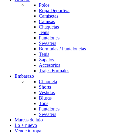
Polos
Ropa Deportiva
Camisetas
Camisas
Chaquetas
Jeans
Pantalones
Sweaters
Bermudas / Pantalonetas
Tenis
Zapatos
Accesorios
Trajes Formales
Embarazo
Chaqueta
Shorts
Vestidos
Blusas
Tops
Pantalones
Sweaters
Marcas de lujo
Lo + nuevo
Vende tu ropa